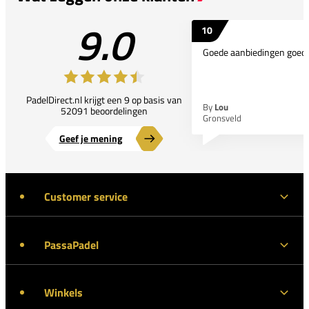
9.0
10
Goede aanbiedingen goede
PadelDirect.nl krijgt een 9 op basis van
By
Lou
52091 beoordelingen
Gronsveld
Geef je mening
Customer service
PassaPadel
Winkels