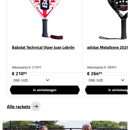
Babolat Technical Viper Juan Lebrón
adidas Metalbone 2026
Adviesprijs:
€ 379
Adviesprijs:
€ 389
95
95
€ 210
€ 264
95
95
Maat
Maat
In winkelwagen
In winkelwag
Alle rackets