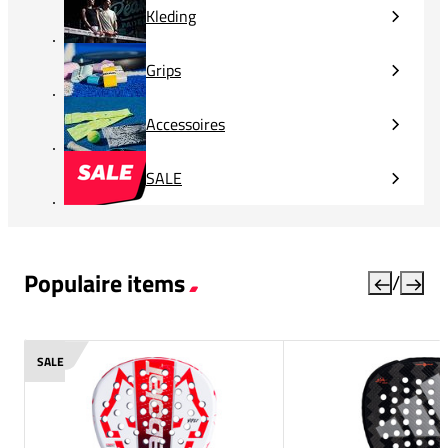
Kleding
Grips
Accessoires
SALE
Populaire items
/
SALE