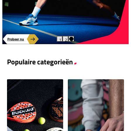
Probeer nu
1
2
3
VIND HET RACKET DAT BIJ JE PAST
JOUW RACKET, PERFECT GEKOZEN
Populaire categorieën